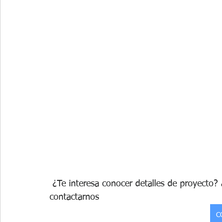
 ¿Te interesa conocer detalles de proyecto? ¿Te gustaría recibir ayuda experta? No dudes en 
contactarnos
C